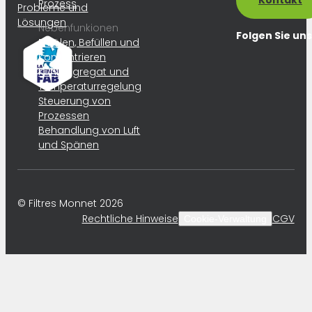
Kontakt
Prozess
Probleme und
Lösungen
Nebenfunkionen
Folgen Sie uns
Entölen, Befüllen und
Konzentrieren
Kühlaggregat und
Temperaturregelung
Steuerung von
Prozessen
Behandlung von Luft
und Spänen
© Filtres Monnet 2026
Rechtliche Hinweise
CGV
Cookie-Verwaltung