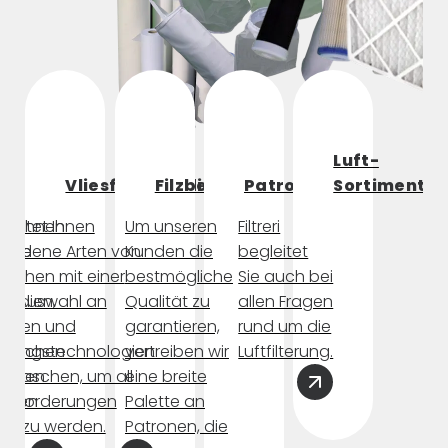
Luft-
Vliesfiltermedien
Filzbeutel
Patronen
Sortiment
etet Ihnen
ri bietet Ihnen
Um unseren
Filtreri
dene
hiedene Arten von
Kunden die
begleitet
n
taschen mit einer
bestmögliche
Sie auch bei
rmedien,
en Auswahl an
Qualität zu
allen Fragen
re
ialien und
garantieren,
rund um die
iedlichen
ellungstechnologien
vertreiben wir
Luftfilterung.
ungen
ltertaschen, um all
eine breite
itten
 Anforderungen
Palette an
ht zu werden.
Patronen, die