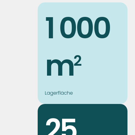
1 000
m
2
Lagerfläche
25