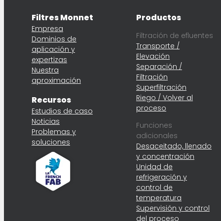
Filtres Monnet
Productos
Empresa
Filtración de efluentes
Dominios de
Transporte /
aplicación y
Elevación
expertizas
Separación /
Nuestra
Filtración
aproximación
Superfiltración
Riego / Volver al
Recursos
proceso
Estudios de caso
Noticias
Funciones
Problemas y
adicionales
soluciones
Desaceitado, llenado
y concentración
Unidad de
refrigeración y
control de
temperatura
Supervisión y control
del proceso