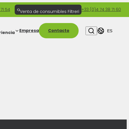
 71 54
+33 (0)4 74 38 71 60
Venta de consumibles Filtreri
Empresa
Contacto
ES
riencia