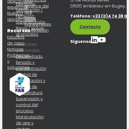
Cartuchos
5, rue Marius Berliet
aplicación y
Elevación
Alcance del
01500 Ambérieu-en-Bugey, 
expertizas
Separación /
aire
Nuestra
Filtración
Teléfono:
+33 (0)4 74 38 02
Otros
aproximación
Superfiltración
consumibles
Contacto
Riego / Volver
Recursos
de filtración
al proceso
Estudios
Síguenos
de caso
Funciones
Noticias
adicionales
Problemas
Desaceitado,
y
llenado y
soluciones
concentración
Unidad de
refrigeración y
control de
temperatura
Supervisión y
control del
proceso
Manipulación
de aire y