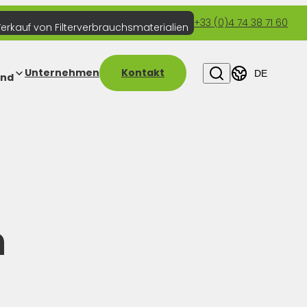
+33 (0)4 74 38 71 60
erkauf von Filterverbrauchsmaterialien
Unternehmen
Kontakt
DE
and
n