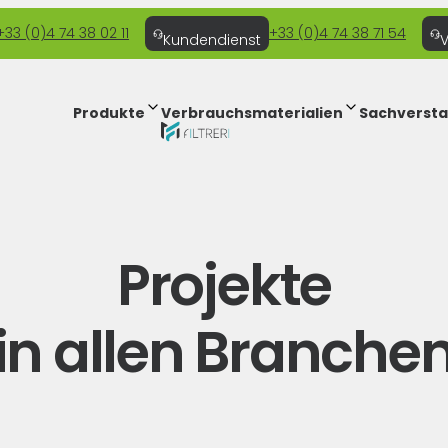
+33 (0)4 74 38 02 11
+33 (0)4 74 38 71 54
Kundendienst
V
Produkte
Verbrauchsmaterialien
Sachverst
Projekte
in allen Branche