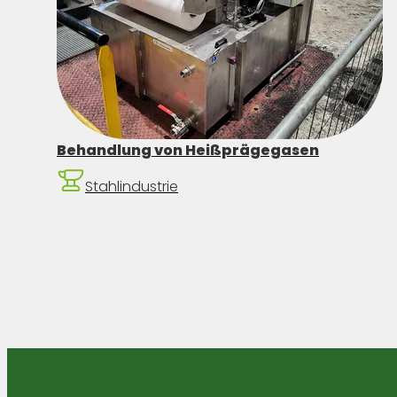
Behandlung von Heißprägegasen
Stahlindustrie