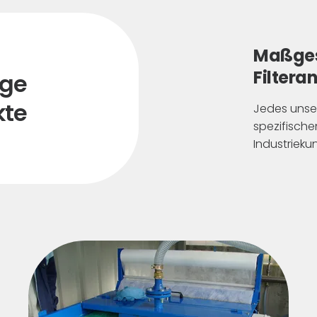
Maßges
Filtera
ige
kte
Jedes unser
spezifisch
Industrieku