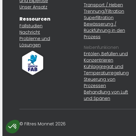
und Expertise
Transport / Heben
Unser Ansatz
Trennung/Filtration
Superfiltration
Ressourcen
Bewässerung /
Fallstudien
Rückführung in den
Nachricht
Prozess
Probleme und
Lösungen
Nebenfunkionen
Entölen, Befüllen und
Konzentrieren
Kühlaggregat und
Temperaturregelung
Steuerung von
Prozessen
Behandlung von Luft
und Spänen
© Filtres Monnet 2026