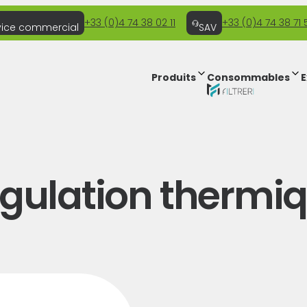
+33 (0)4 74 38 02 11
+33 (0)4 74 38 71 
vice commercial
SAV
Produits
Consommables
E
gulation thermi