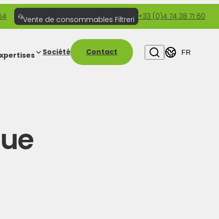
54
+33 (0)4 74 38 71 60
Vente de consommables Filtreri
Société
Contact
FR
xpertises
que