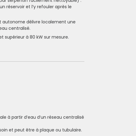
r serpentin facilement nettoyable) :
n réservoir et l’y refouler après le
et autonome délivre localement une
eau centralisé.
et supérieur à 80 kW sur mesure.
ale à partir d’eau d’un réseau centralisé
in et peut être à plaque ou tubulaire.