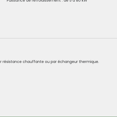
Puissance de refroidissement : de 5 à 80 kW
 par résistance chauffante ou par échangeur thermique.