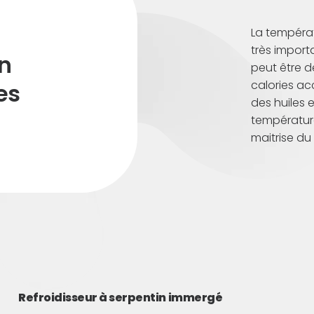
La températ
très import
n
peut être de
calories acc
es
des huiles e
température
maitrise du
Refroidisseur à serpentin immergé