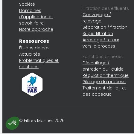
Société
Filtration des effluents
Domaines
Convoyage /
d’application et
relevage
savoir-faire
Séparation / filtration
Notre approche
Super filtration
Arrosage / retour
Ressources
vers le process
Études de cas
Actualités
Fonctions annexes
Problématiques et
Déshuilage /
solutions
entretien du liquide
Régulation thermique
Pilotage du process
Traitement de l’air et
des copeaux
© Filtres Monnet 2026