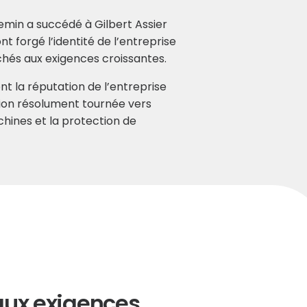
emin a succédé à Gilbert Assier
nt forgé l’identité de l’entreprise
hés aux exigences croissantes.
reprise.
font la réputation de l’entreprise
ision résolument tournée vers
chines et la protection de
mmercial, Gilbert
s Monnet et
eprises
aux exigences