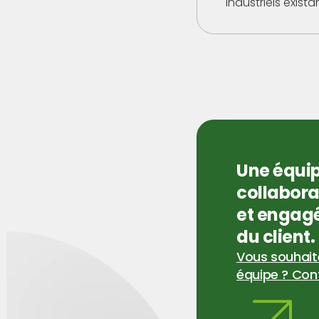
industriels exista
Une équi
collabor
et engagé
du client.
Vous souhaite
équipe ? Con