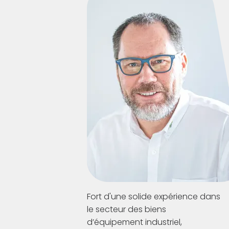
1972
Philippe 
Après 11
Assier r
1990
renforce
allemand
Fort d'une solide expérience dans
le secteur des biens
1994
Acquisiti
d’équipement industriel,