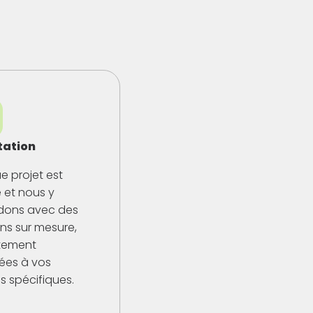
ation
 projet est
 et nous y
dons avec des
ons sur mesure,
itement
ées à vos
s spécifiques.