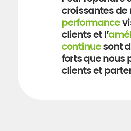
croissantes de 
performance
vi
tion de l’usine actuelle dans la zone d’activité d’Ambérie
clients et l’
amél
uper Filtres Monnet, jusque-là en centre-ville et Filtreri, ju
continue
sont 
ne.
forts que nous 
clients et parte
tion de Delta Process, fabricant de groupes froid.
e Demin crée le Groupe Monnet Industrie et prend la dire
t la succession de Gilbert Assier.