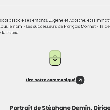
scal associe ses enfants, Eugène et Adolphe, et ils immatr
sous le nom, « Les successeurs de François Monnet ». Ils 
 de scierie.
mpulsion d’Adolphe, l’entreprise amorce sa diversification 
e. L’entreprise investit dans des équipements tels que l’e
e destinée à la fabrication de traverses pour la SNCF, ce q
 l’international.
Lire notre communiqué
 Midol-Monnet noue au fil des années des partenariats s
ainsi le champ d’activité de l’entreprise à la fabrication de
Portrait de Stéphane Demin, Dirig
 de filtration industrielle.