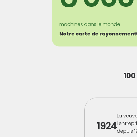
machines dans le monde
Notre carte de rayonnement
100
La veuve
1924
l’entrep
depuis 19