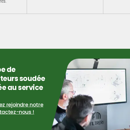
nts.
pe de
ateurs soudée
e au service
z rejoindre notre
tactez-nous !