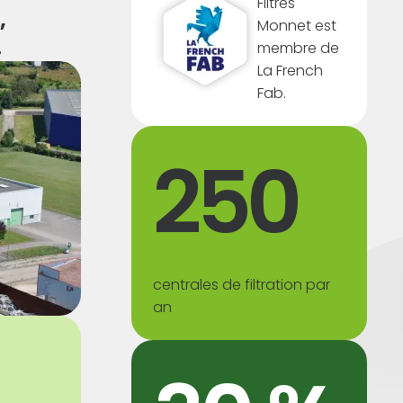
Filtres
,
Monnet est
.
membre de
La French
Fab.
250
centrales de filtration par
an