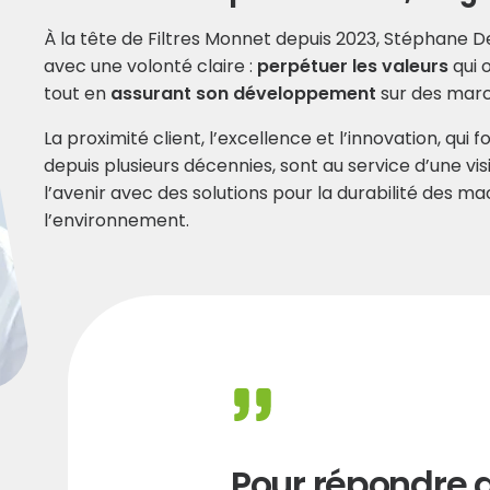
À la tête de Filtres Monnet depuis 2023, Stéphane D
avec une volonté claire :
perpétuer les valeurs
qui o
tout en
assurant son développement
sur des marc
Midol-Monnet, neveu d'Adolphe, prend la direction de l'ent
La proximité client, l’excellence et l’innovation, qui 
depuis plusieurs décennies, sont au service d’une v
l’avenir avec des solutions pour la durabilité des ma
l’environnement.
 ans au sein de l’entreprise, au bureau d’études puis au co
achète la société qui prend officiellement le nom de Filtre
 ses positions en signant des partenariats avec des entr
es, élargissant la gamme de filtres.
on de l'entreprise Filtreri localisée en région Parisienne.
Pour répondre 