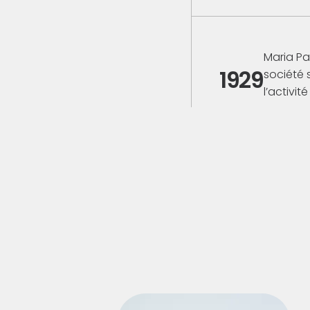
Maria Pa
1929
société 
l’activité
Sous l’i
mécaniqu
1932
saboteus
portes de
Adolphe
1954
élargit 
matériels