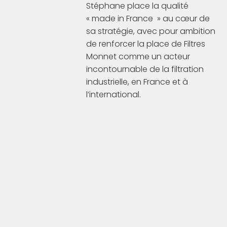
Stéphane place la qualité
« made in France » au cœur de
sa stratégie, avec pour ambition
de renforcer la place de Filtres
Construc
Monnet comme un acteur
1996
de regro
incontournable de la filtration
parisien
industrielle, en France et à
l’international.
2003
Acquisi
Stéphan
2023
assuran