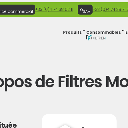
+33 (0)4 74 38 02 11
+33 (0)4 74 38 71 
vice commercial
SAV
Produits
Consommables
E
opos de Filtres M
située