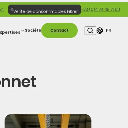
54
+33 (0)4 74 38 71 60
Vente de consommables Filtreri
Société
Contact
FR
xpertises
onnet