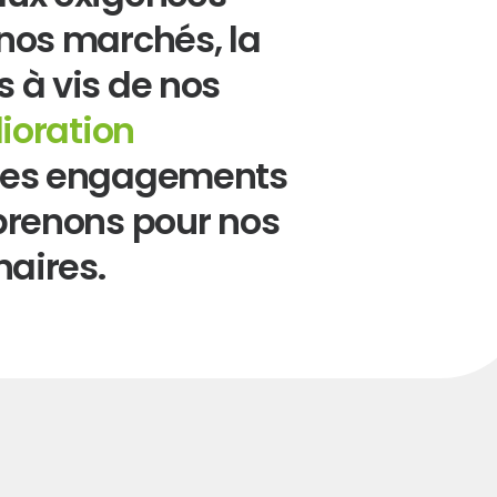
nos marchés, la
s à vis de nos
u en Bugey afin
ioration
sque-là en région
des engagements
prenons pour nos
naires.
ction du groupe,