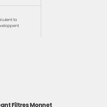
iculent la
développent
dans le secteur
ntailleuse-
ui lui ouvre les
tratégiques et
s premiers
eant Filtres Monnet