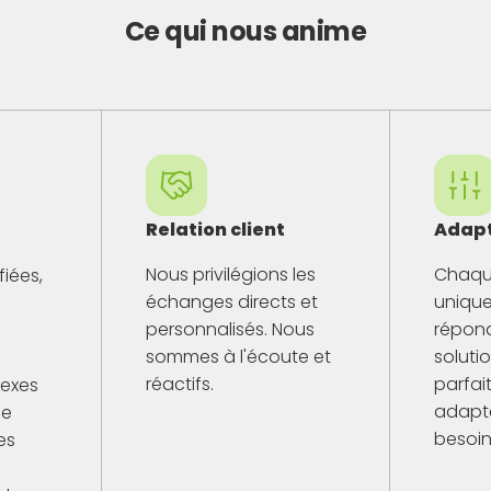
Ce qui nous anime
!
Relation client
Adapt
Nous privilégions les
Chaque
iées,
échanges directs et
unique
personnalisés. Nous
répon
sommes à l'écoute et
soluti
réactifs.
parfa
exes
adapt
de
besoin
es