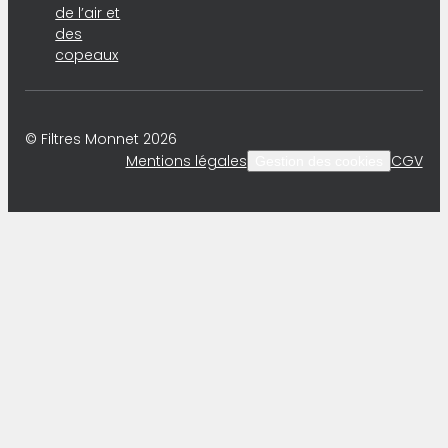
de l’air et
des
copeaux
© Filtres Monnet 2026
Mentions légales
CGV
Gestion des cookies