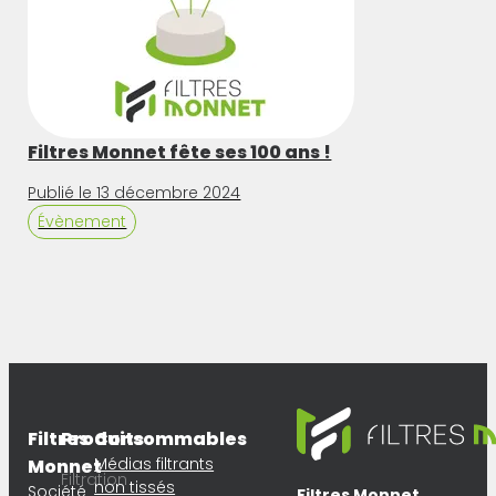
Filtres Monnet fête ses 100 ans !
Publié le 13 décembre 2024
Évènement
Filtres
Produits
Consommables
Médias filtrants
Monnet
Filtration
non tissés
Société
Filtres Monnet