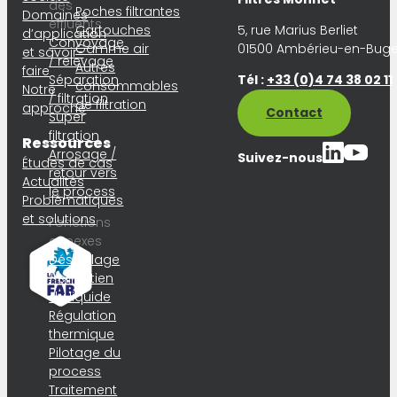
des
Poches filtrantes
Domaines
effluents
Cartouches
5, rue Marius Berliet
d’application
Convoyage
Gamme air
01500 Ambérieu-en-Buge
et savoir-
/ relevage
Autres
faire
Séparation
Tél :
+33 (0)4 74 38 02 11
consommables
Notre
/ filtration
de filtration
approche
Contact
Super
filtration
Ressources
Arrosage /
Suivez-nous
Études de cas
retour vers
Actualités
le process
Problématiques
et solutions
Fonctions
annexes
Déshuilage
/ entretien
du liquide
Régulation
thermique
Pilotage du
process
Traitement