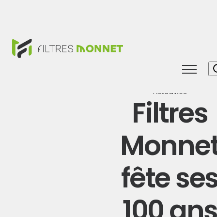
Toggle
naviga
Actualités
Filtres
Monne
fête se
100 an