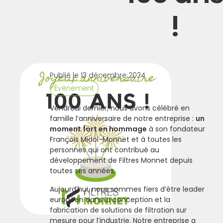
!
Publié le 13 décembre 2024
Évènement
Vendredi dernier, nous avons célébré en
famille l’anniversaire de notre entreprise :
un
moment fort en hommage
à son fondateur
François Midol-Monnet et à toutes les
personnes qui ont contribué au
développement de Filtres Monnet depuis
toutes ses années.
Aujourd’hui, nous sommes fiers d’être leader
européen dans la conception et la
fabrication de solutions de filtration sur
mesure pour l’industrie. Notre entreprise a