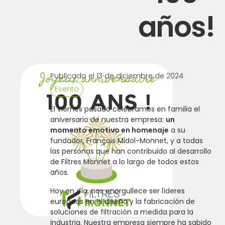
años!
Publicado el 13 de diciembre de 2024
Evento
El viernes pasado celebramos en familia el
aniversario de nuestra empresa:
un
momento emotivo en homenaje
a su
fundador, François Midol-Monnet, y a todas
las personas que han contribuido al desarrollo
de Filtres Monnet a lo largo de todos estos
años.
Hoy en día, nos enorgullece ser líderes
europeos en el diseño y la fabricación de
soluciones de filtración a medida para la
industria. Nuestra empresa siempre ha sabido