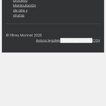
proceso
Manipulación
de aire y
virutas
© Filtres Monnet 2026
Avisos legales
CGV
Gestión de cookies