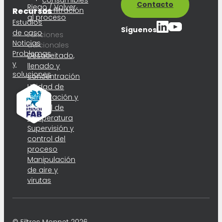
consumibles
Contacto
Riego / Volver
Recursos
de filtración
al proceso
Estudios
Síguenos
de caso
Funciones
Noticias
adicionales
Problemas
Desaceitado,
y
llenado y
soluciones
concentración
Unidad de
refrigeración y
control de
temperatura
Supervisión y
control del
proceso
Manipulación
de aire y
virutas