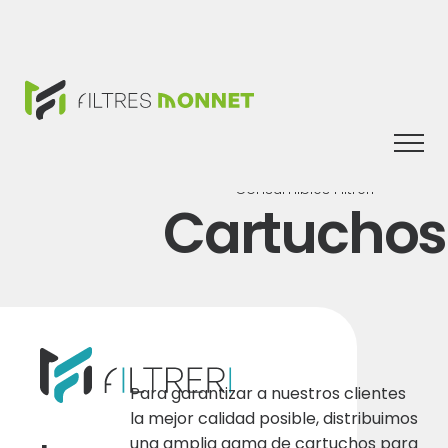
Togg
navi
Consumibles Filtreri
Cartuchos
Para garantizar a nuestros clientes
la mejor calidad posible, distribuimos
una amplia gama de cartuchos para