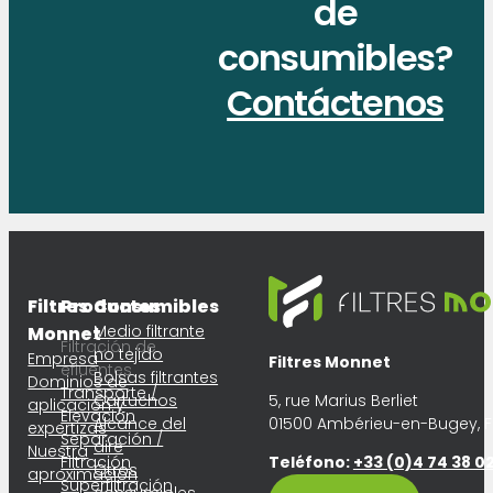
de
consumibles?
Contáctenos
Filtres
Productos
Consumibles
Medio filtrante
Monnet
Filtración de
no tejido
Empresa
Filtres Monnet
efluentes
Bolsas filtrantes
Dominios de
Transporte /
Cartuchos
5, rue Marius Berliet
aplicación y
Elevación
Alcance del
01500 Ambérieu-en-Bugey, 
expertizas
Separación /
aire
Nuestra
Filtración
Teléfono:
+33 (0)4 74 38 02
Otros
aproximación
Superfiltración