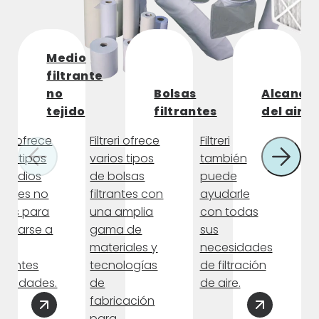
Medio
filtrante
no
Bolsas
Alcance
tejido
filtrantes
del aire
treri ofrece
Filtreri ofrece
Filtreri
Fil
ios tipos
varios tipos
también
t
 medios
de bolsas
puede
of
trantes no
filtrantes con
ayudarle
ti
idos para
una amplia
con todas
p
aptarse a
gama de
sus
fi
s
materiales y
necesidades
p
erentes
tecnologías
de filtración
n
cesidades.
de
de aire.
es
fabricación
Fi
para
t