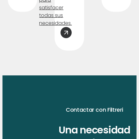
satisfacer
di
todas sus
of
necesidades.
en
Contactar con Filtreri
Una necesidad