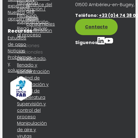
Elevación
Alcance del
01500 Ambérieu-en-Bugey, 
expertizas
Separación /
aire
Nuestra
Filtración
Teléfono:
+33 (0)4 74 38 02
Otros
aproximación
Superfiltración
consumibles
Contacto
Riego / Volver
Recursos
de filtración
al proceso
Estudios
Síguenos
de caso
Funciones
Noticias
adicionales
Problemas
Desaceitado,
y
llenado y
soluciones
concentración
Unidad de
refrigeración y
control de
temperatura
Supervisión y
control del
proceso
Manipulación
de aire y
virutas