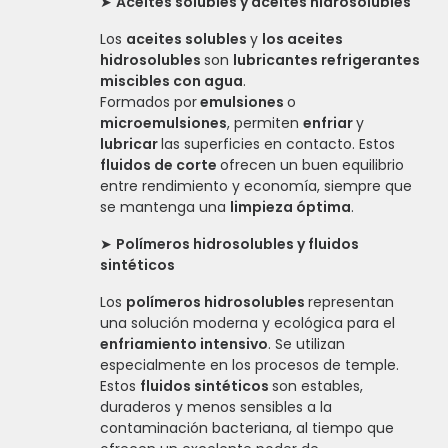
➤
Aceites solubles y aceites hidrosolubles
Los
aceites solubles
y
los aceites
hidrosolubles
son
lubricantes refrigerantes
miscibles con agua
.
Formados por
emulsiones
o
microemulsiones
, permiten
enfriar
y
lubricar
las superficies en contacto. Estos
fluidos de corte
ofrecen un buen equilibrio
entre rendimiento y economía, siempre que
se mantenga una
limpieza óptima
.
➤
Polímeros hidrosolubles y fluidos
sintéticos
Los
polímeros hidrosolubles
representan
una solución moderna y ecológica para el
enfriamiento intensivo
. Se utilizan
especialmente en los procesos de temple.
Estos
fluidos sintéticos
son estables,
duraderos y menos sensibles a la
contaminación bacteriana, al tiempo que