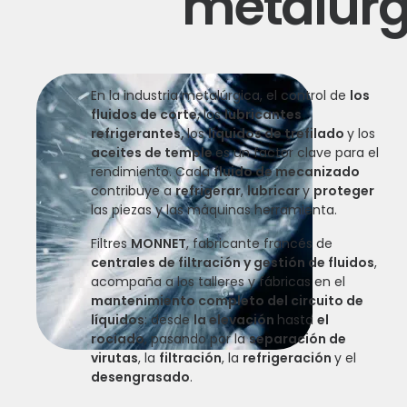
metalurg
En la industria metalúrgica, el control de
los
fluidos de corte
, los
lubricantes
refrigerantes,
los
líquidos de trefilado
y los
aceites de temple
es un factor clave para el
rendimiento. Cada
fluido de mecanizado
contribuye a
refrigerar
,
lubricar
y
proteger
las piezas y las máquinas herramienta.
Filtres
MONNET
, fabricante francés de
centrales de filtración y gestión de fluidos
,
acompaña a los talleres y fábricas en el
mantenimiento completo del circuito de
líquidos
: desde
la elevación
hasta
el
rociado
, pasando por la
separación de
virutas
, la
filtración
, la
refrigeración
y el
desengrasado
.