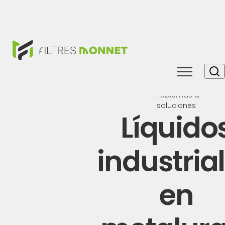
Toggle
navigati
Problemas &
soluciones
Líquido
industria
en