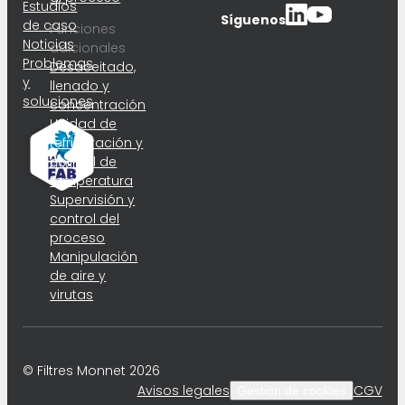
Estudios
Síguenos
de caso
Funciones
Noticias
adicionales
Problemas
Desaceitado,
y
llenado y
soluciones
concentración
Unidad de
refrigeración y
control de
temperatura
Supervisión y
control del
proceso
Manipulación
de aire y
virutas
© Filtres Monnet 2026
Avisos legales
CGV
Gestión de cookies