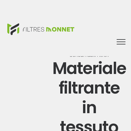
Togg
navi
Consumabili Filtreri
Materiale
filtrante
in
tessuto