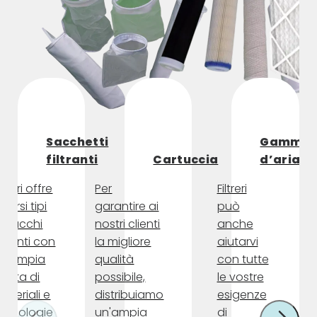
Sacchetti
Gamme
filtranti
Cartuccia
d’aria
iltreri offre
Per
Filtreri
iversi tipi
garantire ai
può
i sacchi
nostri clienti
anche
iltranti con
la migliore
aiutarvi
n'ampia
qualità
con tutte
celta di
possibile,
le vostre
ateriali e
distribuiamo
esigenze
ecnologie
un'ampia
di