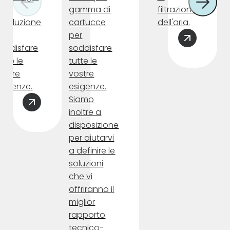
i
gamma di
filtrazione
roduzione
cartucce
dell'aria.
er
per
oddisfare
soddisfare
utte le
tutte le
ostre
vostre
sigenze.
esigenze.
Siamo
inoltre a
disposizione
per aiutarvi
a definire le
soluzioni
che vi
offriranno il
miglior
rapporto
tecnico-