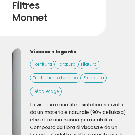
Filtres
Monnet
Viscosa + legante
Tornitura
Foratura
Filatura
Trattamento termico
Fresatura
Décolletage
La viscosa è una fibra sintetica ricavata
da un materiale naturale (90% cellulosa)
che offre una
buona permeabilità
.
Composto da fibra di viscosa e da un
legante, è adatto ai filtri a gravità piatti.