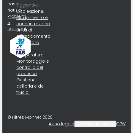
caso
aggiuntive
Notizie
Disoleazione,
Problemi
riempimento e
e
concentrazione
soluzioni
Unità di
raffreddamento
e controllo
della
temperatura
Monitoraggio e
controllo del
processo
Gestione
dell’aria e dei
trucioli
© Filtres Monnet 2026
Aviso legale
CGV
Gestione dei cookie