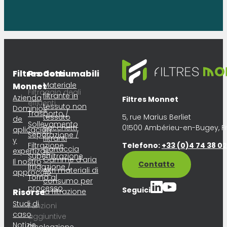
Filtres
Prodotti
Consumabili
Materiale
Monnet
Filtraggio degli
filtrante in
Azienda
Filtres Monnet
effluenti
tessuto non
Dominios
Trasporto /
tessuto
5, rue Marius Berliet
de
Sollevamento
Sacchetti
01500 Ambérieu-en-Bugey, F
aplicación
Separazione /
filtranti
y
Filtrazione
Telefono:
+33 (0)4 74 38 02 
Cartuccia
expertizas
Superfiltrazione
Gamme d’aria
Il nostro
Contatto
Irrigazione /
Altri materiali di
approccio
Torna al
consumo per
processo
Seguici
Risorse
la filtrazione
Studi di
Funzioni
caso
aggiuntive
Notizie