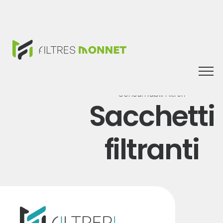
Togg
navi
Consumabili Filtreri
Sacchetti
filtranti