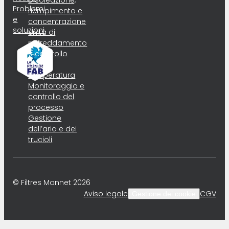
Disoleazione,
Problemi
riempimento e
e
concentrazione
soluzioni
Unità di
raffreddamento
e controllo
della
temperatura
Monitoraggio e
controllo del
processo
Gestione
dell’aria e dei
trucioli
© Filtres Monnet 2026
Aviso legale
CGV
Gestione dei cookie