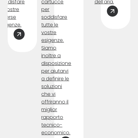
soddisfare
cartucce
dell'aria.
le vostre
per
diverse
soddisfare
esigenze.
tutte le
vostre
esigenze.
Siamo
inoltre a
disposizione
per aiutarvi
a definire le
soluzioni
che vi
offriranno il
miglior
rapporto
tecnico-
economico.