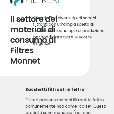
Il settore dei
Filtreri offre diversi tipi di sacchi
filtranti con un’ampia scelta di
materiali di
materiali e tecnologie di produzione
consumo di
per soddisfare tutte le vostre
esigenze.
Filtres
Monnet
Sacchetti filtranti in feltro
Filtreri presenta sacchi filtranti in feltro,
comunemente noti come “calze”. Questi
prodotti sono monouso (per una