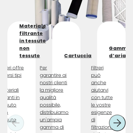
Materiale
filtrante
in tessuto
non
Gamme
tessuto
Cartuccia
d’aria
Filtreri offre
Per
Filtreri
diversi tipi
garantire ai
può
di
nostri clienti
anche
materiali
la migliore
aiutarvi
filtranti in
qualità
con tutte
tessuto
possibile,
le vostre
non
distribuiamo
esigenze
tessuto
un'ampia
di
per
gamma di
filtrazione