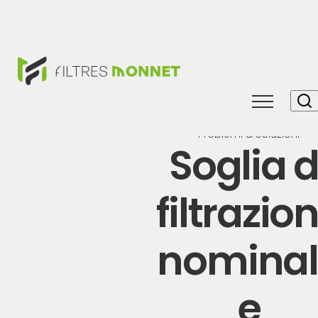
Toggle
navigati
Problemi & soluzioni
Soglia d
filtrazio
nominal
e