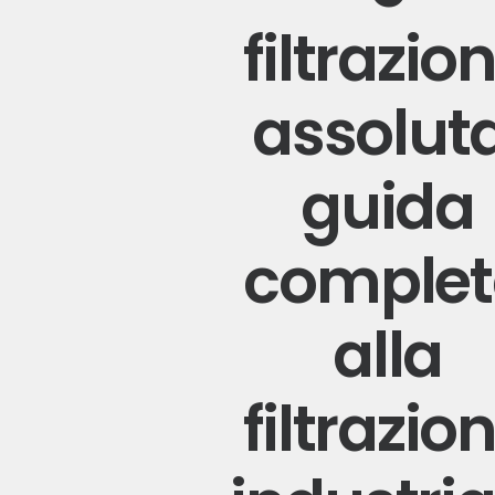
filtrazio
assoluta
guida
comple
alla
filtrazio