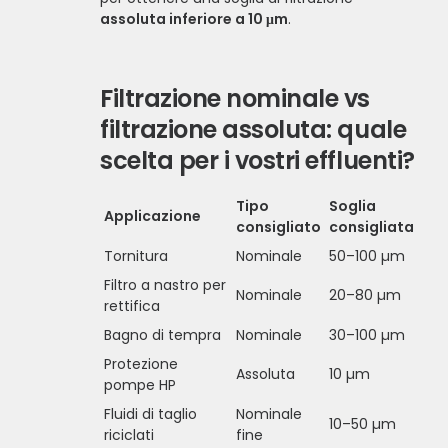
assoluta inferiore a 10 μm
.
Filtrazione nominale vs
filtrazione assoluta: quale
scelta per i vostri effluenti?
Tipo
Soglia
Applicazione
consigliato
consigliata
Tornitura
Nominale
50–100 µm
Filtro a nastro per
Nominale
20–80 µm
rettifica
Bagno di tempra
Nominale
30–100 µm
Protezione
Assoluta
10 µm
pompe HP
Fluidi di taglio
Nominale
10–50 µm
riciclati
fine