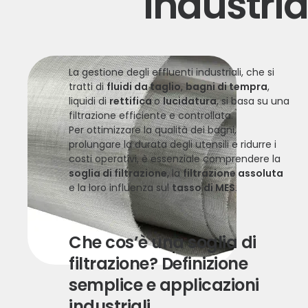
industria
La gestione degli effluenti industriali, che si
tratti di
fluidi da taglio
,
bagni di tempra
,
liquidi di
rettifica
o
lucidatura
, si basa su una
filtrazione efficiente e controllata.
Per ottimizzare la qualità dei bagni,
prolungare la durata degli utensili e ridurre i
costi operativi, è essenziale comprendere la
soglia di filtrazione
, la
filtrazione assoluta
e la loro influenza sul
tasso di MES
.
Che cos’è una soglia di
filtrazione? Definizione
semplice e applicazioni
industriali