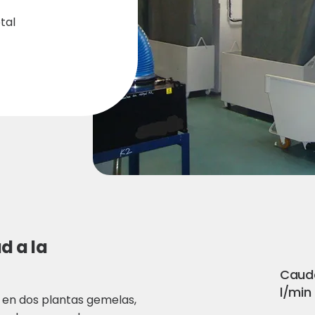
tal
d a la
Cauda
l/min
a en dos plantas gemelas,