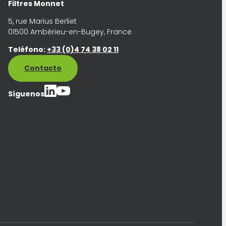
Filtres Monnet
5, rue Marius Berliet
01500 Ambérieu-en-Bugey, France
Teléfono:
+33 (0)4 74 38 02 11
Contacto
Síguenos