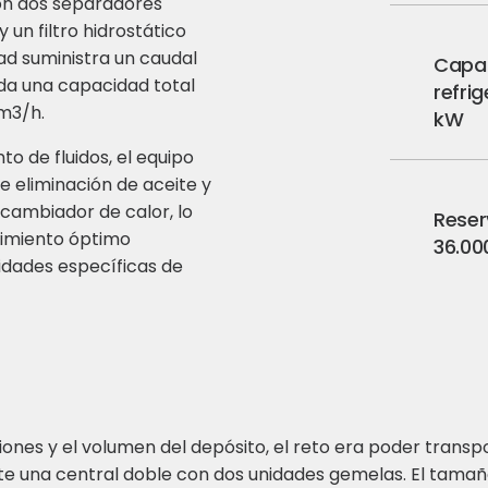
on dos separadores
un filtro hidrostático
d suministra un caudal
Capa
 da una capacidad total
refri
 m3/h.
kW
o de fluidos, el equipo
e eliminación de aceite y
rcambiador de calor, lo
Reser
dimiento óptimo
36.000
idades específicas de
iones y el volumen del depósito, el reto era poder transp
nte una central doble con dos unidades gemelas. El tamañ