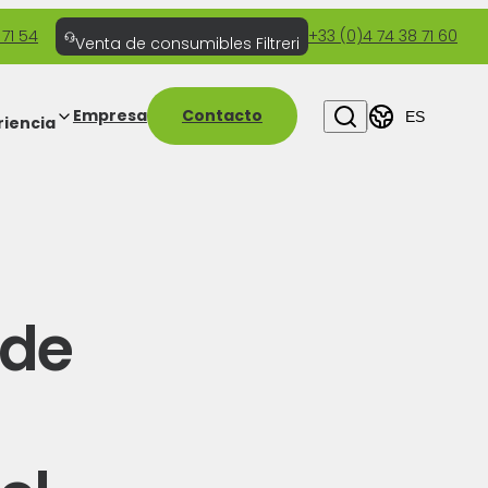
 71 54
+33 (0)4 74 38 71 60
Venta de consumibles Filtreri
Empresa
Contacto
ES
riencia
 de