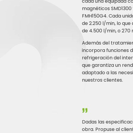
cada una equipada c
magnéticos SMD1300 y 
FMH150G4. Cada unida
de 2.250 l/min, lo que
de 4.500 l/min, o 270
Además del tratamient
incorpora funciones d
refrigeración del inte
que garantiza un ren
adaptado a las neces
nuestros clientes.
Dadas las especificac
obra. Propuse al clie