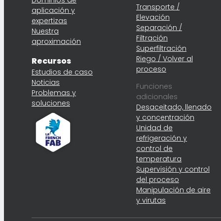
Dominios de
Transporte /
aplicación y
Elevación
expertizas
Separación /
Nuestra
Filtración
aproximación
Superfiltración
Riego / Volver al
Recursos
proceso
Estudios de caso
Noticias
Funciones
Problemas y
adicionales
soluciones
Desaceitado, llenado
y concentración
Unidad de
refrigeración y
control de
temperatura
Supervisión y control
del proceso
Manipulación de aire
y virutas