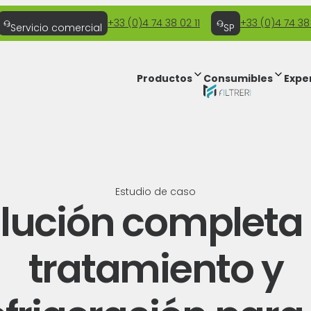
+33 (0)4 74 38 02 11
+33 (0)4 74 38
Servicio comercial
SP
Productos
Consumibles
Expe
Estudio de caso
lución completa
tratamiento y