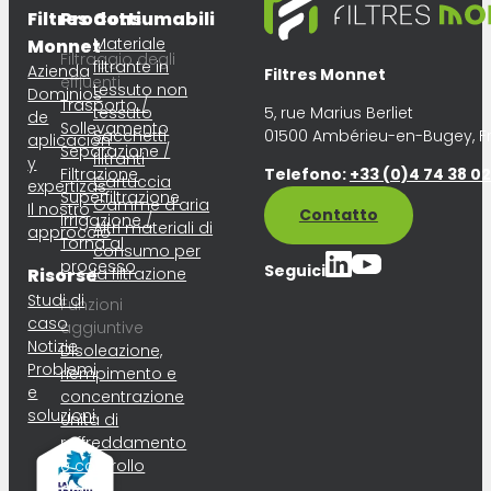
Filtres
Prodotti
Consumabili
Materiale
Monnet
Filtraggio degli
filtrante in
Azienda
Filtres Monnet
effluenti
tessuto non
Dominios
Trasporto /
tessuto
5, rue Marius Berliet
de
Sollevamento
Sacchetti
01500 Ambérieu-en-Bugey, F
aplicación
Separazione /
filtranti
y
Filtrazione
Telefono:
+33 (0)4 74 38 02 
Cartuccia
expertizas
Superfiltrazione
Gamme d’aria
Il nostro
Contatto
Irrigazione /
Altri materiali di
approccio
Torna al
consumo per
processo
Seguici
Risorse
la filtrazione
Studi di
Funzioni
caso
aggiuntive
Notizie
Disoleazione,
Problemi
riempimento e
e
concentrazione
soluzioni
Unità di
raffreddamento
e controllo
della