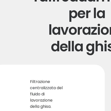
per la
lavorazi
della ghi
Filtrazione
centralizzata del
fluido di
lavorazione
della ghisa.