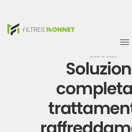
Tog
nav
Studi di caso
Soluzio
completa
trattamen
raffreddam