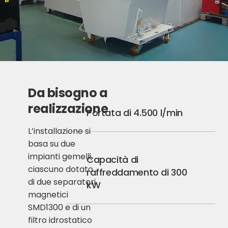
Da bisogno a
realizzazione
Portata di 4.500 l/min
L’installazione si
basa su due
impianti gemelli,
Capacità di
ciascuno dotato
raffreddamento di 300
di due separatori
kW
magnetici
SMD1300 e di un
filtro idrostatico